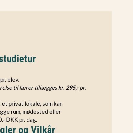
 studietur
pr. elev.
lse til lærer tillægges kr.
295,-
pr.
et privat lokale, som kan
gge rum, mødested eller
,- DKK pr. dag.
gler og Vilkår