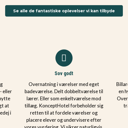
Se alle de fantastiske oplevelser vi kan tilbyde
Sov godt
og
Overnatning i værelser med eget
Billa
 eller
badeværelse. Delt dobbeltværelse til
en h
hytte
lærer. Eller som enkeltværelse mod
Overa
gt at
tillæg. KonceptHotel forbeholder sig
tr
edej i
retten til at fordele værelser og
placere elever og undervisere efter
vores vurdering. Vi sikrer naturligvis,