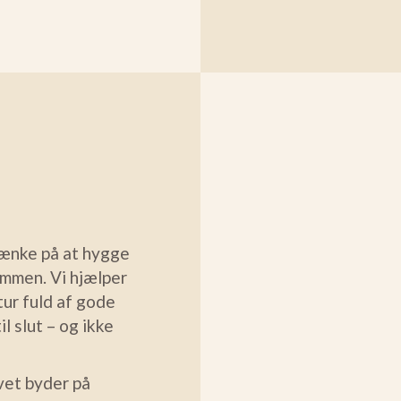
tænke på at hygge
ammen. Vi hjælper
ur fuld af gode
l slut – og ikke
vet byder på