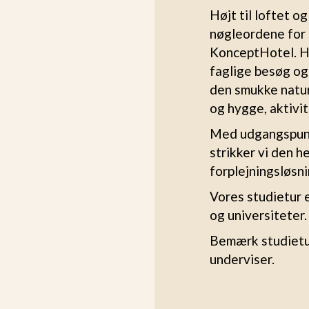
Højt til loftet o
nøgleordene for 
KonceptHotel. He
faglige besøg o
den smukke natur
og hygge, aktivit
Med udgangspunk
strikker vi den h
forplejningsløsn
Vores studietur 
og universiteter.
Bemærk studietur 
underviser.