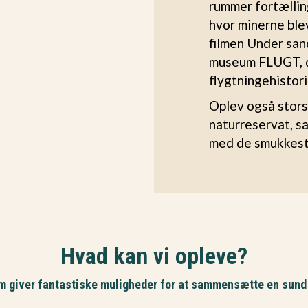
rummer fortælling
hvor minerne blev
filmen Under san
museum FLUGT, d
flygtningehistori
Oplev også stors
naturreservat, s
med de smukkest
Hvad kan vi opleve?
som giver fantastiske muligheder for at sammensætte en sund b