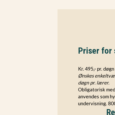
Priser for
Kr. 495
,-
pr. døgn 
Ønskes enkeltvære
døgn pr. lærer.
Obligatorisk med 
anvendes som hy
undervisning. 800
Re