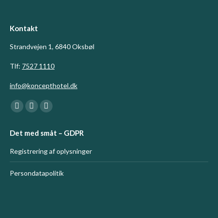
Kontakt
Strandvejen 1, 6840 Oksbøl
Tlf:
7527 1110
info@koncepthotel.dk
Find us on:
Facebook
Linkedin
Instagram
page
page
page
Det med småt – GDPR
opens
opens
opens
in
in
in
Registrering af oplysninger
new
new
new
Persondatapolitik
window
window
window