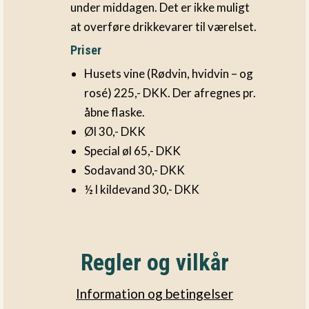
under middagen. Det er ikke muligt
at overføre drikkevarer til værelset.
Priser
Husets vine (Rødvin, hvidvin – og
rosé) 225,- DKK. Der afregnes pr.
åbne flaske.
Øl 30,- DKK
Special øl 65,- DKK
Sodavand 30,- DKK
½ l kildevand 30,- DKK
Regler og vilkår
Information og betingelser