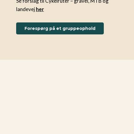
Se forslag til Cykelruter – gravel, MTB og
landevej
her
Forespørg på et gruppeophold