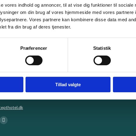
se vores indhold og annoncer, til at vise dig funktioner til sociale
oplysninger om din brug af vores hjemmeside med vores partnere i
Leave a comment
ysepartnere. Vores partnere kan kombinere disse data med andr
et fra din brug af deres tjenester.
Præferencer
Statistik
Det med småt – GDPR
en 1, 6840 Oksbøl
Registrering af oplysninger
Tillad valgte
1110
Persondatapolitik
epthotel.dk
:
ok
kedin
Instagram
ge
page