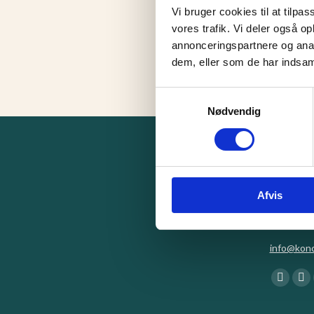
Vi bruger cookies til at tilpas
Familie Værelser m. terasse
vores trafik. Vi deler også 
Familie Værelse m. terasse
By
Kennie
august 24, 2023
annonceringspartnere og anal
dem, eller som de har indsaml
Samtykkevalg
Nødvendig
Kontakt
Strandvej
Afvis
Tlf:
7527 
info@konc
Find us on
Facebo
Lin
page
pa