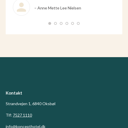
forhold
– Anne Mette Lee Nielsen
Kontakt
Strandvejen 1, 6840 Oksbøl
Tlf:
7527 1110
info@koncepthotel.dk