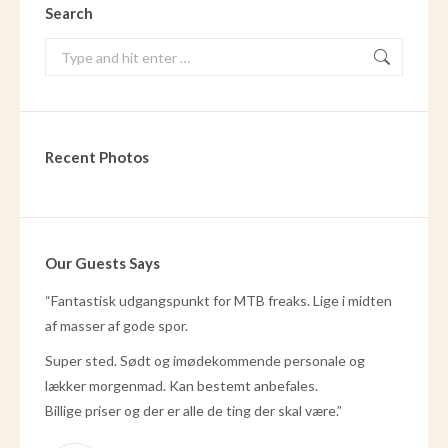
Search
Search:
Recent Photos
Our Guests Says
e
“Fantastisk udgangspunkt for MTB freaks. Lige i midten
“Vi har
af masser af gode spor.
konkur
i giver
imødek
Super sted. Sødt og imødekommende personale og
super 
lækker morgenmad. Kan bestemt anbefales.
vores s
Billige priser og der er alle de ting der skal være.
”
ifm. s